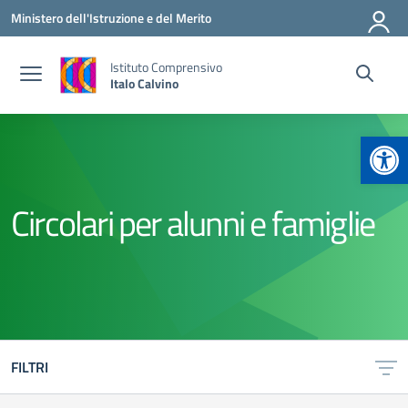
Vai ai contenuti
Vai al menu di navigazione
Vai al footer
Ministero dell'Istruzione e del Merito
Istituto Comprensivo
Italo Calvino
Apr
Circolari per alunni e famiglie
FILTRI