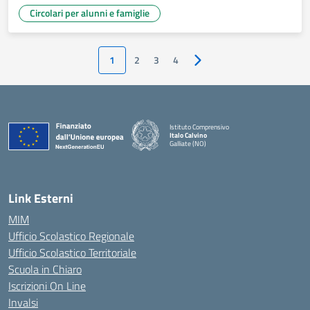
Circolari per alunni e famiglie
1
2
3
4
Pagina successiva
Istituto Comprensivo
Italo Calvino
Galliate (NO)
— Visita la pagina iniziale della scuola
Link Esterni
MIM
Ufficio Scolastico Regionale
Ufficio Scolastico Territoriale
Scuola in Chiaro
Iscrizioni On Line
Invalsi