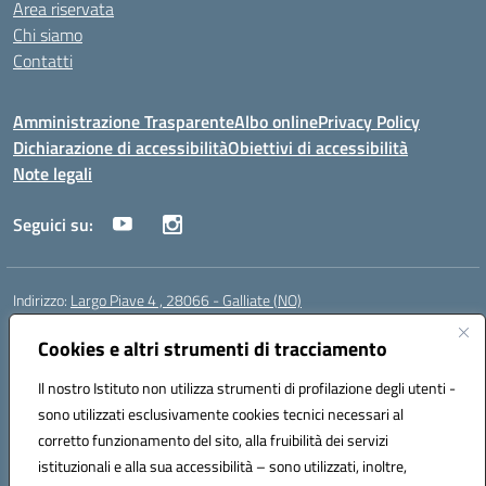
Area riservata
Chi siamo
Contatti
Amministrazione Trasparente
Albo online
Privacy Policy
Dichiarazione di accessibilità
Obiettivi di accessibilità
Note legali
Seguici su:
Indirizzo:
Largo Piave 4 , 28066 - Galliate (NO)
Centralino:
0321861146
Email:
noic818005@istruzione.it
Posta elettronica certificata (PEC):
Cookies e altri strumenti di tracciamento
noic818005@pec.istruzione.it
Codice fiscale: 80012920031
Il nostro Istituto non utilizza strumenti di profilazione degli utenti -
Codice meccanografico:
NOIC818005
sono utilizzati esclusivamente cookies tecnici necessari al
Codice Indice delle Pubbliche Amministrazioni (IPA): istsc_noic818005
corretto funzionamento del sito, alla fruibilità dei servizi
Codice unico di fatturazione (CUF): UF6KHS
istituzionali e alla sua accessibilità – sono utilizzati, inoltre,