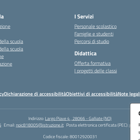
Visita la pagina iniziale della scuola
la
I Servizi
zione
Personale scolastico
Famiglie e studenti
della scuola
Percorsi di studio
della scuola
Didattica
ne
Offerta formativa
azione
I progetti delle classi
cy
Dichiarazione di accessibilità
Obiettivi di accessibilità
Note legal
Indirizzo:
Largo Piave 4 , 28066 - Galliate (NO)
6
Email:
noic818005@istruzione.it
Posta elettronica certificata (PEC):
noic8
Codice fiscale: 80012920031