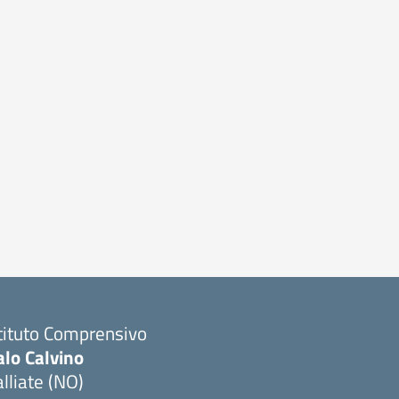
tituto Comprensivo
alo Calvino
lliate (NO)