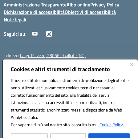
Amministrazione Trasparente
Albo online
Privacy Policy
Dichiarazione di accessibilità
Obiettivi di accessibilità
Note legali
Seguici su:
Indirizzo:
Largo Piave 4 , 28066 - Galliate (NO)
Centralino:
0321861146
Email:
noic818005@istruzione.it
Posta elettronica certificata (PEC):
Cookies e altri strumenti di tracciamento
noic818005@pec.istruzione.it
Codice fiscale: 80012920031
Il nostro Istituto non utilizza strumenti di profilazione degli utenti -
Codice meccanografico:
NOIC818005
sono utilizzati esclusivamente cookies tecnici necessari al
Codice Indice delle Pubbliche Amministrazioni (IPA): istsc_noic818005
corretto funzionamento del sito, alla fruibilità dei servizi
Codice unico di fatturazione (CUF): UF6KHS
istituzionali e alla sua accessibilità – sono utilizzati, inoltre,
strumenti statistici anonimizzati messi a disposizione da Web
Analytics Italia.
Hosting & Powered by 3D Solution S.r.l.
Per saperne di più sul nostro sito, consulta la ns.
Cookie Policy.
Concept & Design by Designers Italia