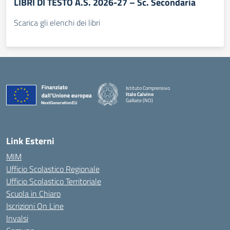
LIBRI DI TESTO A.S. 2026-27 – Sc. Secondaria
Scarica gli elenchi dei libri
Istituto Comprensivo
Italo Calvino
Galliate (NO)
— Visita la pagina iniziale della scuola
Link Esterni
MIM
Ufficio Scolastico Regionale
Ufficio Scolastico Territoriale
Scuola in Chiaro
Iscrizioni On Line
Invalsi