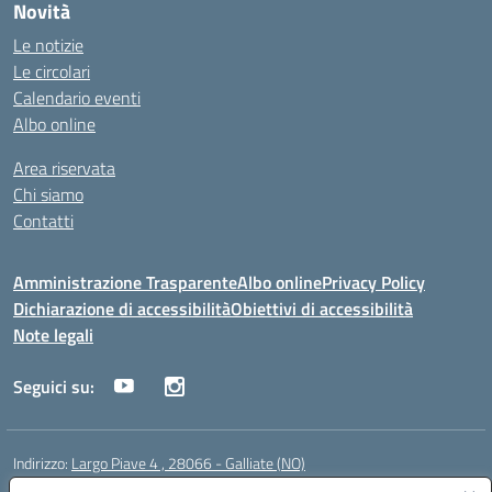
Novità
Le notizie
Le circolari
Calendario eventi
Albo online
Area riservata
Chi siamo
Contatti
Amministrazione Trasparente
Albo online
Privacy Policy
Dichiarazione di accessibilità
Obiettivi di accessibilità
Note legali
Seguici su:
Indirizzo:
Largo Piave 4 , 28066 - Galliate (NO)
Centralino:
0321861146
Email:
noic818005@istruzione.it