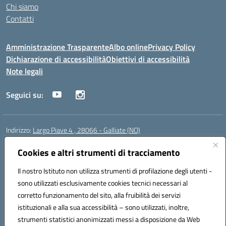
Chi siamo
Contatti
Amministrazione Trasparente
Albo online
Privacy Policy
Dichiarazione di accessibilità
Obiettivi di accessibilità
Note legali
Seguici su:
Indirizzo:
Largo Piave 4 , 28066 - Galliate (NO)
Centralino:
0321861146
Email:
noic818005@istruzione.it
Posta elettronica certificata (PEC):
Cookies e altri strumenti di tracciamento
noic818005@pec.istruzione.it
Codice fiscale: 80012920031
Il nostro Istituto non utilizza strumenti di profilazione degli utenti -
Codice meccanografico:
NOIC818005
sono utilizzati esclusivamente cookies tecnici necessari al
Codice Indice delle Pubbliche Amministrazioni (IPA): istsc_noic818005
corretto funzionamento del sito, alla fruibilità dei servizi
Codice unico di fatturazione (CUF): UF6KHS
istituzionali e alla sua accessibilità – sono utilizzati, inoltre,
strumenti statistici anonimizzati messi a disposizione da Web