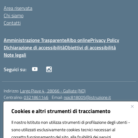
Area riservata
Chi siamo
Contatti
Amministrazione Trasparente
Albo online
Privacy Policy
Dichiarazione di accessibilità
Obiettivi di accessibilità
Note legali
Seguici su:
Indirizzo:
Largo Piave 4 , 28066 - Galliate (NO)
Centralino:
0321861146
Email:
noic818005@istruzione.it
Posta elettronica certificata (PEC):
noic818005@pec.istruzione.it
Cookies e altri strumenti di tracciamento
Codice fiscale: 80012920031
Codice meccanografico:
NOIC818005
Il nostro Istituto non utilizza strumenti di profilazione degli utenti -
Codice Indice delle Pubbliche Amministrazioni (IPA): istsc_noic818005
sono utilizzati esclusivamente cookies tecnici necessari al
Codice unico di fatturazione (CUF): UF6KHS
corretto funzionamento del sito, alla fruibilità dei servizi