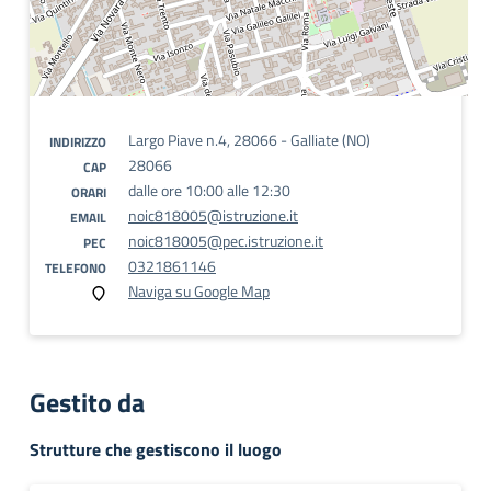
Largo Piave n.4, 28066 - Galliate (NO)
INDIRIZZO
28066
CAP
dalle ore 10:00 alle 12:30
ORARI
noic818005@istruzione.it
EMAIL
noic818005@pec.istruzione.it
PEC
0321861146
TELEFONO
Naviga su Google Map
Gestito da
Strutture che gestiscono il luogo