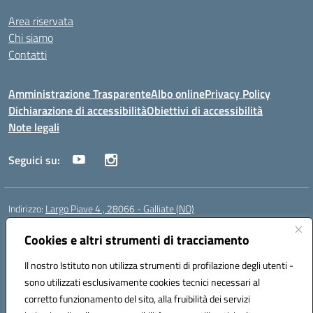
Area riservata
Chi siamo
Contatti
Amministrazione Trasparente
Albo online
Privacy Policy
Dichiarazione di accessibilità
Obiettivi di accessibilità
Note legali
Seguici su:
Indirizzo:
Largo Piave 4 , 28066 - Galliate (NO)
Centralino:
0321861146
Email:
noic818005@istruzione.it
Posta elettronica certificata (PEC):
Cookies e altri strumenti di tracciamento
noic818005@pec.istruzione.it
Codice fiscale: 80012920031
Il nostro Istituto non utilizza strumenti di profilazione degli utenti -
Codice meccanografico:
NOIC818005
sono utilizzati esclusivamente cookies tecnici necessari al
Codice Indice delle Pubbliche Amministrazioni (IPA): istsc_noic818005
corretto funzionamento del sito, alla fruibilità dei servizi
Codice unico di fatturazione (CUF): UF6KHS