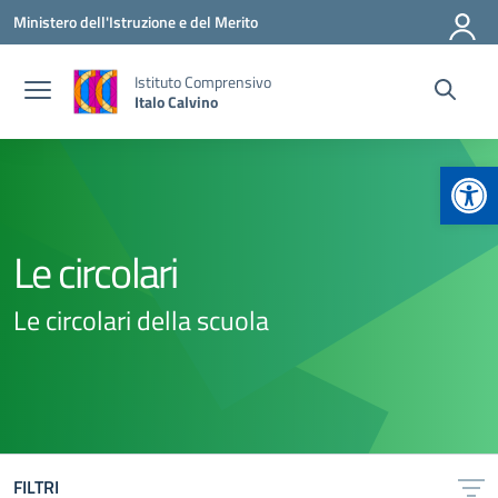
Vai ai contenuti
Vai al menu di navigazione
Vai al footer
Ministero dell'Istruzione e del Merito
Istituto Comprensivo
Italo Calvino
Apr
Le circolari
Le circolari della scuola
FILTRI