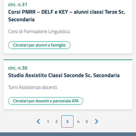
circ. n.31
Corsi PNRR – DELF e KEY – alunni classi Terze Sc.
Secondaria
Corsi di Formazione Linguistica.
Circolari per alunni e famiglie
circ. n.30
Studio Assistito Classi Seconde Sc. Secondaria
Turni Assistenza docenti.
Circolari per docenti e personale ATA
1
2
3
4
5
Pagina precedente
Pagina successiva