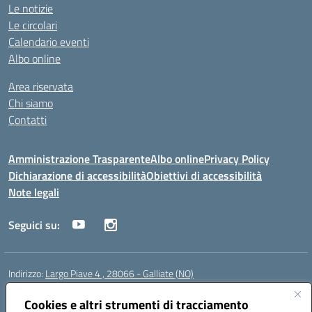
Le notizie
Le circolari
Calendario eventi
Albo online
Area riservata
Chi siamo
Contatti
Amministrazione Trasparente
Albo online
Privacy Policy
Dichiarazione di accessibilità
Obiettivi di accessibilità
Note legali
Seguici su:
Indirizzo:
Largo Piave 4 , 28066 - Galliate (NO)
Centralino:
0321861146
Email:
noic818005@istruzione.it
Posta elettronica certificata (PEC):
Cookies e altri strumenti di tracciamento
noic818005@pec.istruzione.it