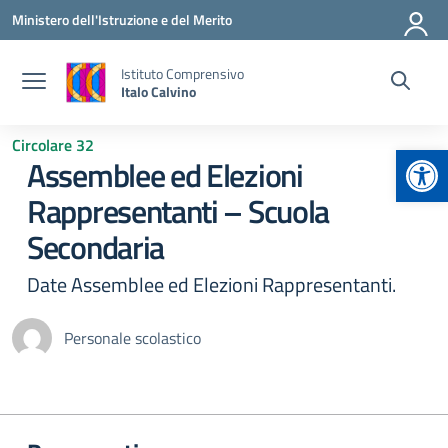
Vai ai contenuti
Vai al menu di navigazione
Vai al footer
Ministero dell'Istruzione e del Merito
Istituto Comprensivo
Italo Calvino
Circolare 32
Apr
Assemblee ed Elezioni
Rappresentanti – Scuola
Secondaria
Date Assemblee ed Elezioni Rappresentanti.
Personale scolastico