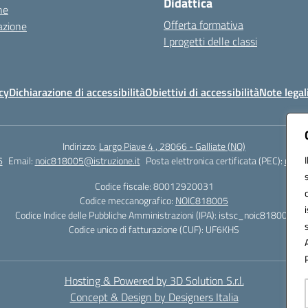
Didattica
ne
Offerta formativa
azione
I progetti delle classi
cy
Dichiarazione di accessibilità
Obiettivi di accessibilità
Note legal
Indirizzo:
Largo Piave 4 , 28066 - Galliate (NO)
6
Email:
noic818005@istruzione.it
Posta elettronica certificata (PEC):
noic8
Codice fiscale: 80012920031
Codice meccanografico:
NOIC818005
Codice Indice delle Pubbliche Amministrazioni (IPA): istsc_noic818005
Codice unico di fatturazione (CUF): UF6KHS
Hosting & Powered by 3D Solution S.r.l.
Concept & Design by Designers Italia