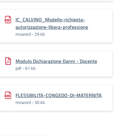
altra_professione_NO_LIBERA
IC_CALVINO_Modello-richiesta-
autorizzazione-libera-professione
msword - 29 kb
Modulo Dichiarazione Danni - Docente
pdf - 61 kb
FLESSIBILITA-CONGEDO-DI-MATERNITA
msword - 30 kb