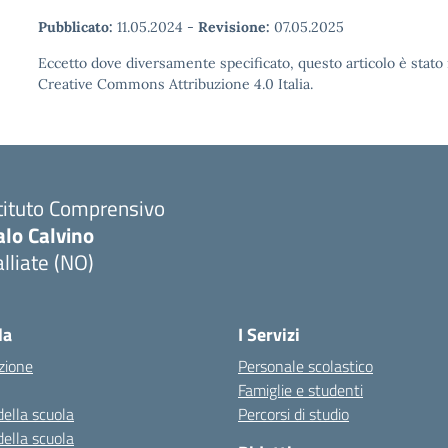
Pubblicato:
11.05.2024
-
Revisione:
07.05.2025
Eccetto dove diversamente specificato, questo articolo è stato 
Creative Commons Attribuzione 4.0 Italia.
tituto Comprensivo
alo Calvino
lliate (NO)
Visita la pagina iniziale della scuola
la
I Servizi
zione
Personale scolastico
Famiglie e studenti
della scuola
Percorsi di studio
della scuola