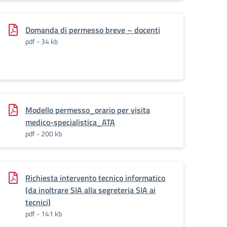
Domanda di permesso breve – docenti
pdf - 34 kb
da_parte_dei_genitori
Modello permesso_orario per visita
medico-specialistica_ATA
pdf - 200 kb
Richiesta intervento tecnico informatico
(da inoltrare SIA alla segreteria SIA ai
tecnici)
pdf - 141 kb