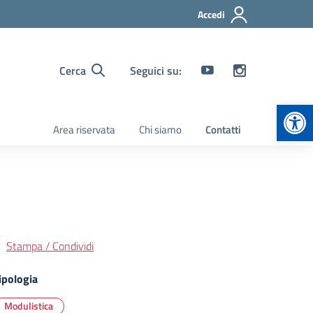
Accedi
Cerca
Seguici su:
Apr
Area riservata
Chi siamo
Contatti
Stampa / Condividi
ipologia
Modulistica