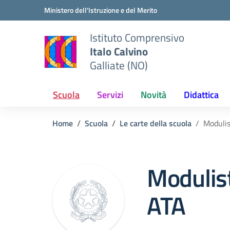
Vai ai contenuti
Vai al menu di navigazione
Vai al footer
Ministero dell'Istruzione e del Merito
Istituto Comprensivo
Italo Calvino
Galliate (NO)
Scuola
Servizi
Novità
Didattica
Home
Scuola
Le carte della scuola
Modulis
Modulist
ATA