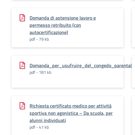
Domanda di astensione lavoro e
permesso retribuito (con
autocertificazione)
pdf - 79 kb
Domanda_per_usufruire_del_congedo_parentale_
pdf - 181 kb
Richiesta certificato medico per attività
sportiva non agonistica – Da scuola, per
alunni individuati
pdf - 41 kb