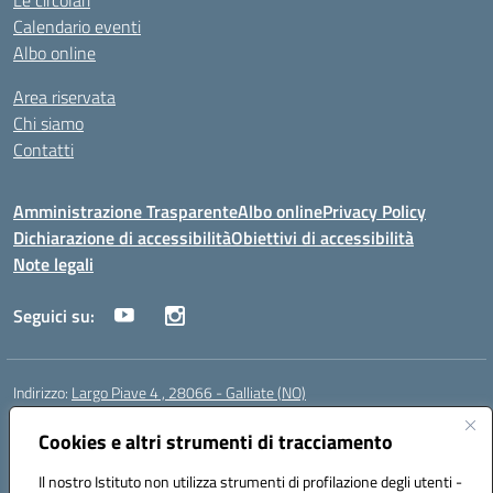
Le circolari
Calendario eventi
Albo online
Area riservata
Chi siamo
Contatti
Amministrazione Trasparente
Albo online
Privacy Policy
Dichiarazione di accessibilità
Obiettivi di accessibilità
Note legali
Seguici su:
Indirizzo:
Largo Piave 4 , 28066 - Galliate (NO)
Centralino:
0321861146
Email:
noic818005@istruzione.it
Posta elettronica certificata (PEC):
Cookies e altri strumenti di tracciamento
noic818005@pec.istruzione.it
Codice fiscale: 80012920031
Il nostro Istituto non utilizza strumenti di profilazione degli utenti -