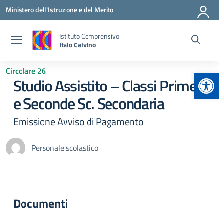
Vai ai contenuti
Vai al menu di navigazione
Vai al footer
Ministero dell'Istruzione e del Merito
Istituto Comprensivo
Italo Calvino
Circolare 26
Apr
Studio Assistito – Classi Prime
e Seconde Sc. Secondaria
Emissione Avviso di Pagamento
Personale scolastico
Documenti