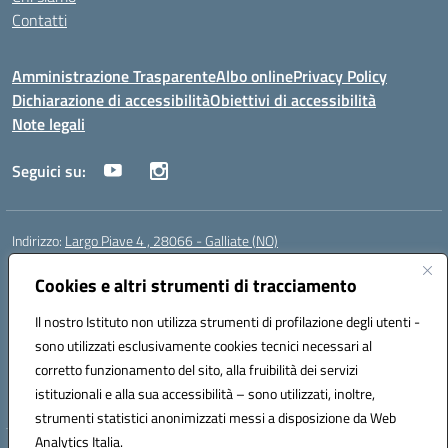
Contatti
Amministrazione Trasparente
Albo online
Privacy Policy
Dichiarazione di accessibilità
Obiettivi di accessibilità
Note legali
Seguici su:
Indirizzo:
Largo Piave 4 , 28066 - Galliate (NO)
Centralino:
0321861146
Email:
noic818005@istruzione.it
Posta elettronica certificata (PEC):
Cookies e altri strumenti di tracciamento
noic818005@pec.istruzione.it
Codice fiscale: 80012920031
Il nostro Istituto non utilizza strumenti di profilazione degli utenti -
Codice meccanografico:
NOIC818005
sono utilizzati esclusivamente cookies tecnici necessari al
Codice Indice delle Pubbliche Amministrazioni (IPA): istsc_noic818005
corretto funzionamento del sito, alla fruibilità dei servizi
Codice unico di fatturazione (CUF): UF6KHS
istituzionali e alla sua accessibilità – sono utilizzati, inoltre,
strumenti statistici anonimizzati messi a disposizione da Web
Analytics Italia.