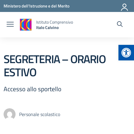
Vai ai contenuti
Vai al menu di navigazione
Vai al footer
Ministero dell'Istruzione e del Merito
Istituto Comprensivo
Italo Calvino
Apr
SEGRETERIA – ORARIO
ESTIVO
Accesso allo sportello
Personale scolastico