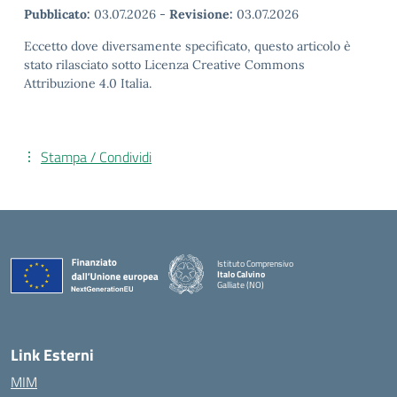
Pubblicato:
03.07.2026
-
Revisione:
03.07.2026
Eccetto dove diversamente specificato, questo articolo è
stato rilasciato sotto Licenza Creative Commons
Attribuzione 4.0 Italia.
Stampa / Condividi
Istituto Comprensivo
Italo Calvino
Galliate (NO)
— Visita la pagina iniziale della scuola
Link Esterni
MIM