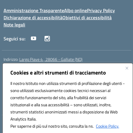
Amministrazione Trasparente
Albo online
Privacy Policy
Dichiarazione di accessibilità
Obiettivi di accessibilità
Note legali
Seguici su:
Indirizzo:
Largo Piave 4 , 28066 - Galliate (NO)
Centralino:
0321861146
Email:
noic818005@istruzione.it
Posta elettronica certificata (PEC):
Cookies e altri strumenti di tracciamento
noic818005@pec.istruzione.it
Codice fiscale: 80012920031
Il nostro Istituto non utilizza strumenti di profilazione degli utenti -
Codice meccanografico:
NOIC818005
sono utilizzati esclusivamente cookies tecnici necessari al
Codice Indice delle Pubbliche Amministrazioni (IPA): istsc_noic818005
corretto funzionamento del sito, alla fruibilità dei servizi
Codice unico di fatturazione (CUF): UF6KHS
istituzionali e alla sua accessibilità – sono utilizzati, inoltre,
strumenti statistici anonimizzati messi a disposizione da Web
Analytics Italia.
Hosting & Powered by 3D Solution S.r.l.
Per saperne di più sul nostro sito, consulta la ns.
Cookie Policy.
Concept & Design by Designers Italia