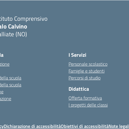
tituto Comprensivo
alo Calvino
lliate (NO)
Visita la pagina iniziale della scuola
la
I Servizi
zione
Personale scolastico
Famiglie e studenti
della scuola
Percorsi di studio
della scuola
Didattica
ne
Offerta formativa
azione
I progetti delle classi
cy
Dichiarazione di accessibilità
Obiettivi di accessibilità
Note legal