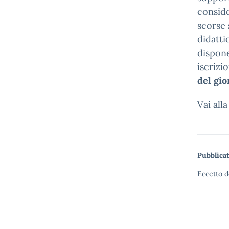
conside
scorse 
didatti
dispone
iscrizi
del gio
Vai all
Pubblicat
Eccetto d