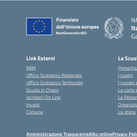
Is
It
Ga
— 
Link Esterni
La Scuo
MIM
Presenta
Ufficio Scolastico Regionale
I luoghi
Ufficio Scolastico Territoriale
I numeri 
Scuola in Chiaro
Le carte 
Iscrizioni On Line
Le Perso
Invalsi
Organizz
Comune
La storia
Amministrazione Trasparente
Albo online
Privacy Poli