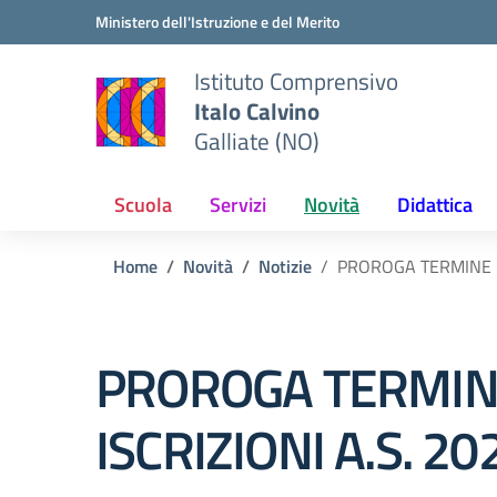
Vai ai contenuti
Vai al menu di navigazione
Vai al footer
Ministero dell'Istruzione e del Merito
Istituto Comprensivo
Italo Calvino
Galliate (NO)
Scuola
Servizi
Novità
Didattica
Home
Novità
Notizie
PROROGA TERMINE IS
PROROGA TERMI
ISCRIZIONI A.S. 2