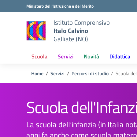
Vai ai contenuti
Vai al menu di navigazione
Vai al footer
Ministero dell'Istruzione e del Merito
Istituto Comprensivo
Italo Calvino
Galliate (NO)
Scuola
Servizi
Novità
Didattica
Home
Servizi
Percorsi di studio
Scuola del
Scuola dell'Infanz
La scuola dell’infanzia (in Italia no
anni fa anche come scuola materna