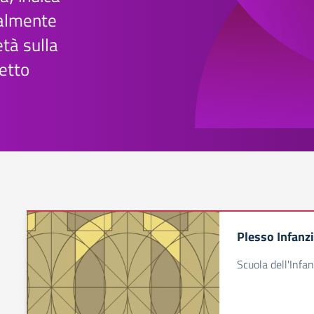
ralmente
età sulla
etto
Plesso Infanz
Scuola dell'Infan