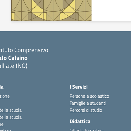
tituto Comprensivo
alo Calvino
lliate (NO)
Visita la pagina iniziale della scuola
la
I Servizi
zione
Personale scolastico
Famiglie e studenti
della scuola
Percorsi di studio
della scuola
Didattica
ne
Offerta formativa