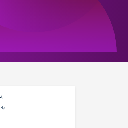
ia
zia