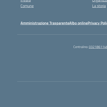
Invalsi
Organizz
Comune
La storia
Amministrazione Trasparente
Albo online
Privacy Poli
Centralino:
032186114