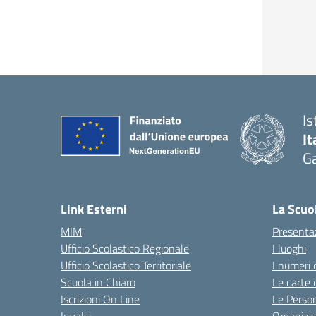
Is
It
Ga
— 
Link Esterni
La Scuo
MIM
Presenta
Ufficio Scolastico Regionale
I luoghi
Ufficio Scolastico Territoriale
I numeri 
Scuola in Chiaro
Le carte 
Iscrizioni On Line
Le Perso