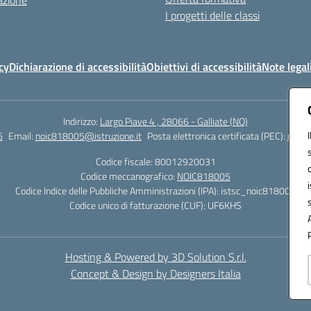
azione
I progetti delle classi
cy
Dichiarazione di accessibilità
Obiettivi di accessibilità
Note legal
Indirizzo:
Largo Piave 4 , 28066 - Galliate (NO)
6
Email:
noic818005@istruzione.it
Posta elettronica certificata (PEC):
noic8
Codice fiscale: 80012920031
Codice meccanografico:
NOIC818005
Codice Indice delle Pubbliche Amministrazioni (IPA): istsc_noic818005
Codice unico di fatturazione (CUF): UF6KHS
Hosting & Powered by 3D Solution S.r.l.
Concept & Design by Designers Italia