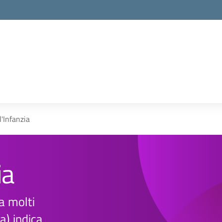
l'Infanzia
ia
ta molti
) indica