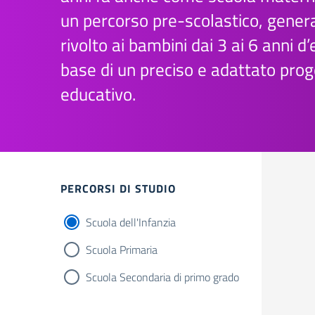
un percorso pre-scolastico, gene
rivolto ai bambini dai 3 ai 6 anni d’
base di un preciso e adattato prog
educativo.
Filtri
PERCORSI DI STUDIO
Scuola dell'Infanzia
Scuola Primaria
Scuola Secondaria di primo grado