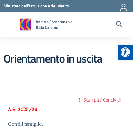
Vai ai contenuti
Vai al menu di navigazione
Vai al footer
Ministero dell'Istruzione e del Merito
Istituto Comprensivo
Italo Calvino
Apr
Orientamento in uscita
Stampa / Condividi
A.S. 2025/26
Gentili famiglie,