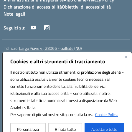
Dichiarazione di accessibilità
Obiettivi di accessibilità
Note legali
Seguici su:
Indirizzo:
Largo Piave 4 , 28066 - Galliate (NO)
Centralino:
0321861146
Email:
noic818005@istruzione.it
Cookies e altri strumenti di tracciamento
Posta elettronica certificata (PEC):
noic818005@pec.istruzione.it
Codice fiscale: 80012920031
Il nostro Istituto non utilizza strumenti di profilazione degli utenti -
Codice meccanografico:
NOIC818005
sono utilizzati esclusivamente cookies tecnici necessari al
Codice Indice delle Pubbliche Amministrazioni (IPA): istsc_noic818005
corretto funzionamento del sito, alla fruibilità dei servizi
Codice unico di fatturazione (CUF): UF6KHS
istituzionali e alla sua accessibilità – sono utilizzati, inoltre,
strumenti statistici anonimizzati messi a disposizione da Web
Analytics Italia.
Hosting & Powered by 3D Solution S.r.l.
Per saperne di più sul nostro sito, consulta la ns.
Cookie Policy.
Concept & Design by Designers Italia
Personalizza
Rifiuta tutto
Accettare tutto