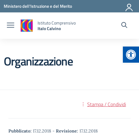
Vai ai contenuti
Vai al menu di navigazione
Vai al footer
Ministero dell'Istruzione e del Merito
Istituto Comprensivo
Italo Calvino
Apr
Organizzazione
Stampa / Condividi
Pubblicato:
17.12.2018
-
Revisione:
17.12.2018