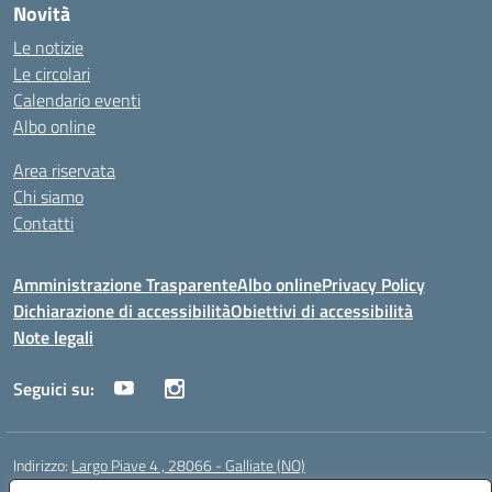
Novità
Le notizie
Le circolari
Calendario eventi
Albo online
Area riservata
Chi siamo
Contatti
Amministrazione Trasparente
Albo online
Privacy Policy
Dichiarazione di accessibilità
Obiettivi di accessibilità
Note legali
Seguici su:
Indirizzo:
Largo Piave 4 , 28066 - Galliate (NO)
Centralino:
0321861146
Email:
noic818005@istruzione.it