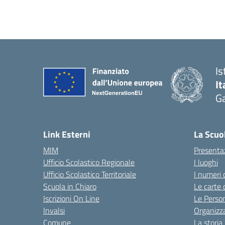
Is
It
Ga
— 
Link Esterni
La Scuo
MIM
Presenta
Ufficio Scolastico Regionale
I luoghi
Ufficio Scolastico Territoriale
I numeri 
Scuola in Chiaro
Le carte 
Iscrizioni On Line
Le Perso
Invalsi
Organizz
Comune
La storia