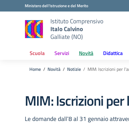
Vai ai contenuti
Vai al menu di navigazione
Vai al footer
Ministero dell'Istruzione e del Merito
Istituto Comprensivo
Italo Calvino
Galliate (NO)
Scuola
Servizi
Novità
Didattica
Home
Novità
Notizie
MIM: Iscrizioni per l
MIM: Iscrizioni per
Le domande dall’8 al 31 gennaio attrave