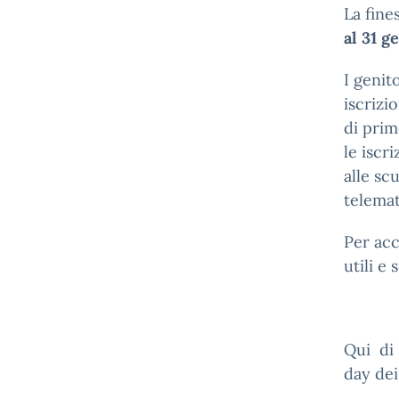
La fine
al 31 g
I genit
iscrizi
di prim
le iscr
alle sc
telemat
Per acc
utili e 
Qui di 
day dei