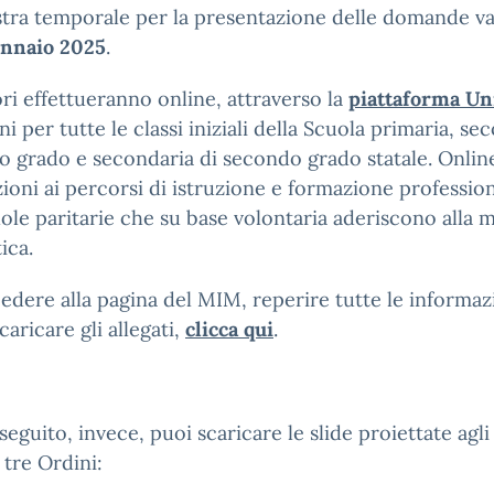
stra temporale per la presentazione delle domande va 
ennaio 2025
.
ori effettueranno online, attraverso la
piattaforma Un
oni per tutte le classi iniziali della Scuola primaria, se
o grado e secondaria di secondo grado statale. Onli
izioni ai percorsi di istruzione e formazione professio
uole paritarie che su base volontaria aderiscono alla 
ica.
edere alla pagina del MIM, reperire tutte le informaz
scaricare gli allegati,
clicca qui
.
seguito, invece, puoi scaricare le slide proiettate agl
 tre Ordini: