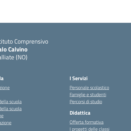
tituto Comprensivo
alo Calvino
lliate (NO)
Visita la pagina iniziale della scuola
la
I Servizi
zione
Personale scolastico
Famiglie e studenti
della scuola
Percorsi di studio
della scuola
Didattica
ne
Offerta formativa
azione
I progetti delle classi