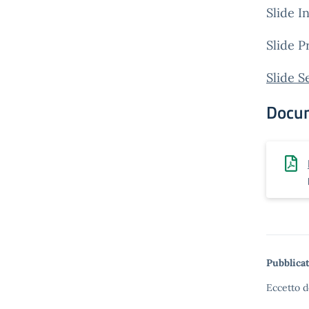
Slide I
Slide P
Slide S
Docu
Pubblicat
Eccetto d