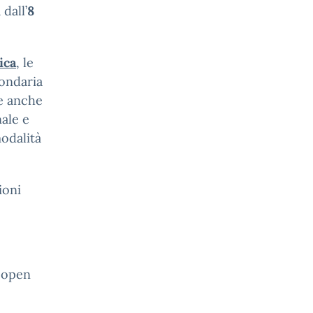
dall’
8
ica
, le
condaria
ne anche
nale e
modalità
ioni
i open