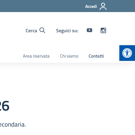
Accedi
Cerca
Seguici su:
Apr
Area riservata
Chi siamo
Contatti
26
econdaria.