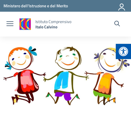
Vai ai contenuti
Vai al menu di navigazione
Vai al footer
Ministero dell'Istruzione e del Merito
Istituto Comprensivo
Italo Calvino
Apr