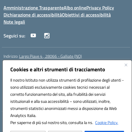
Amministrazione Trasparente
Albo online
Privacy Policy
Dichiarazione di accessibilità
Obiettivi di accessibilità
Note legali
Seguici su:
Indirizzo:
Largo Piave 4 , 28066 - Galliate (NO)
Centralino:
0321861146
Email:
noic818005@istruzione.it
Posta elettronica certificata (PEC):
Cookies e altri strumenti di tracciamento
noic818005@pec.istruzione.it
Codice fiscale: 80012920031
Il nostro Istituto non utilizza strumenti di profilazione degli utenti -
Codice meccanografico:
NOIC818005
sono utilizzati esclusivamente cookies tecnici necessari al
Codice Indice delle Pubbliche Amministrazioni (IPA): istsc_noic818005
corretto funzionamento del sito, alla fruibilità dei servizi
Codice unico di fatturazione (CUF): UF6KHS
istituzionali e alla sua accessibilità – sono utilizzati, inoltre,
strumenti statistici anonimizzati messi a disposizione da Web
Analytics Italia.
Hosting & Powered by 3D Solution S.r.l.
Per saperne di più sul nostro sito, consulta la ns.
Cookie Policy.
Concept & Design by Designers Italia