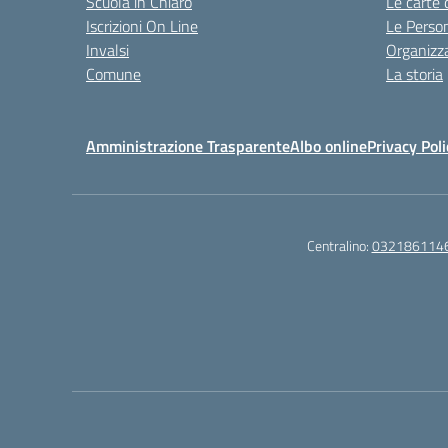
Scuola in Chiaro
Le carte 
Iscrizioni On Line
Le Perso
Invalsi
Organizz
Comune
La storia
Amministrazione Trasparente
Albo online
Privacy Poli
Centralino:
032186114