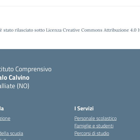
è stato rilasciato sotto Licenza Creative Commons Attribuzione 4.0 It
tituto Comprensivo
alo Calvino
lliate (NO)
Visita la pagina iniziale della scuola
la
I Servizi
zione
Personale scolastico
Famiglie e studenti
della scuola
Percorsi di studio