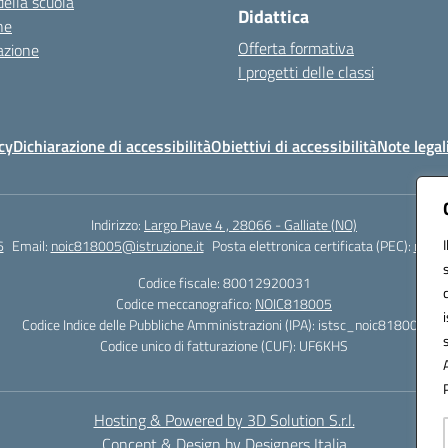
della scuola
Didattica
ne
Offerta formativa
azione
I progetti delle classi
cy
Dichiarazione di accessibilità
Obiettivi di accessibilità
Note legal
Indirizzo:
Largo Piave 4 , 28066 - Galliate (NO)
6
Email:
noic818005@istruzione.it
Posta elettronica certificata (PEC):
noic8
Codice fiscale: 80012920031
Codice meccanografico:
NOIC818005
Codice Indice delle Pubbliche Amministrazioni (IPA): istsc_noic818005
Codice unico di fatturazione (CUF): UF6KHS
Hosting & Powered by 3D Solution S.r.l.
Concept & Design by Designers Italia