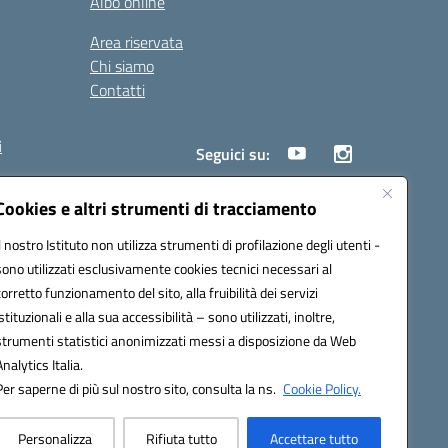
Albo online
Area riservata
Chi siamo
Contatti
i
Seguici su:
Cookies e altri strumenti di tracciamento
Il nostro Istituto non utilizza strumenti di profilazione degli utenti -
18005@pec.istruzione.it
sono utilizzati esclusivamente cookies tecnici necessari al
corretto funzionamento del sito, alla fruibilità dei servizi
istituzionali e alla sua accessibilità – sono utilizzati, inoltre,
strumenti statistici anonimizzati messi a disposizione da Web
Analytics Italia.
Per saperne di più sul nostro sito, consulta la ns.
Cookie Policy.
Personalizza
Rifiuta tutto
Accettare tutto