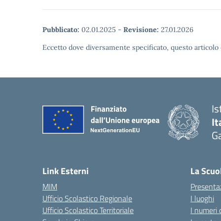
Pubblicato:
02.01.2025
-
Revisione:
27.01.2026
Eccetto dove diversamente specificato, questo articolo 
Is
It
Ga
— 
Link Esterni
La Scuo
MIM
Presenta
Ufficio Scolastico Regionale
I luoghi
Ufficio Scolastico Territoriale
I numeri 