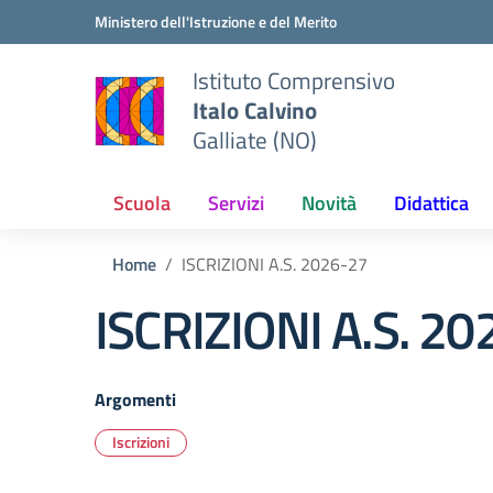
Vai ai contenuti
Vai al menu di navigazione
Vai al footer
Ministero dell'Istruzione e del Merito
Istituto Comprensivo
Italo Calvino
Galliate (NO)
Scuola
Servizi
Novità
Didattica
Home
ISCRIZIONI A.S. 2026-27
ISCRIZIONI A.S. 2
Argomenti
Iscrizioni