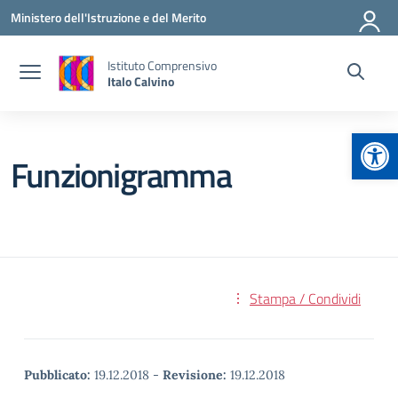
Vai ai contenuti
Vai al menu di navigazione
Vai al footer
Ministero dell'Istruzione e del Merito
Istituto Comprensivo
Italo Calvino
Apr
Funzionigramma
Stampa / Condividi
Pubblicato:
19.12.2018
-
Revisione:
19.12.2018