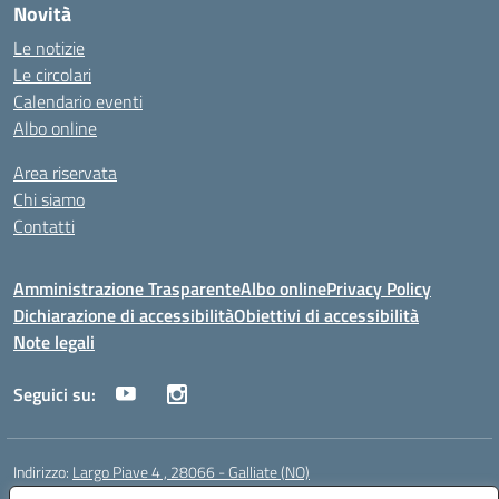
Novità
Le notizie
Le circolari
Calendario eventi
Albo online
Area riservata
Chi siamo
Contatti
Amministrazione Trasparente
Albo online
Privacy Policy
Dichiarazione di accessibilità
Obiettivi di accessibilità
Note legali
Seguici su:
Indirizzo:
Largo Piave 4 , 28066 - Galliate (NO)
Centralino:
0321861146
Email:
noic818005@istruzione.it