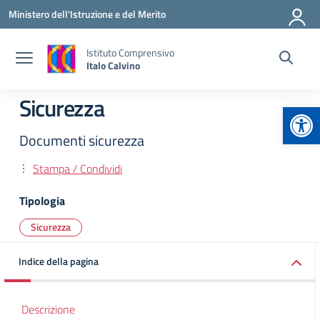
Vai ai contenuti
Vai al menu di navigazione
Vai al footer
Ministero dell'Istruzione e del Merito
Istituto Comprensivo
Italo Calvino
Sicurezza
Apr
Documenti sicurezza
Stampa / Condividi
Tipologia
Sicurezza
Indice della pagina
Descrizione