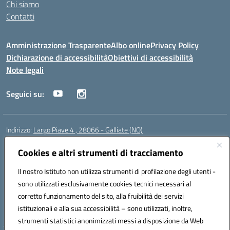
Chi siamo
Contatti
Amministrazione Trasparente
Albo online
Privacy Policy
Dichiarazione di accessibilità
Obiettivi di accessibilità
Note legali
Seguici su:
Indirizzo:
Largo Piave 4 , 28066 - Galliate (NO)
Centralino:
0321861146
Email:
noic818005@istruzione.it
Posta elettronica certificata (PEC):
Cookies e altri strumenti di tracciamento
noic818005@pec.istruzione.it
Codice fiscale: 80012920031
Il nostro Istituto non utilizza strumenti di profilazione degli utenti -
Codice meccanografico:
NOIC818005
sono utilizzati esclusivamente cookies tecnici necessari al
Codice Indice delle Pubbliche Amministrazioni (IPA): istsc_noic818005
corretto funzionamento del sito, alla fruibilità dei servizi
Codice unico di fatturazione (CUF): UF6KHS
istituzionali e alla sua accessibilità – sono utilizzati, inoltre,
strumenti statistici anonimizzati messi a disposizione da Web