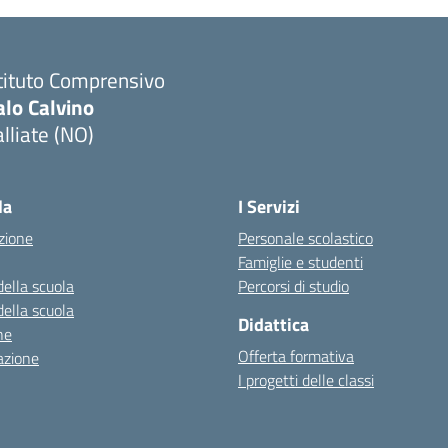
tituto Comprensivo
alo Calvino
lliate (NO)
Visita la pagina iniziale della scuola
la
I Servizi
zione
Personale scolastico
Famiglie e studenti
della scuola
Percorsi di studio
della scuola
Didattica
ne
Offerta formativa
azione
I progetti delle classi