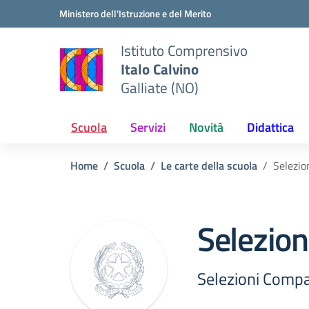
Vai ai contenuti
Vai al menu di navigazione
Vai al footer
Ministero dell'Istruzione e del Merito
Istituto Comprensivo
Italo Calvino
Galliate (NO)
Scuola
Servizi
Novità
Didattica
Home
Scuola
Le carte della scuola
Selezio
Selezio
Selezioni Compa