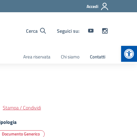
Accedi
Cerca
Seguici su:
Apr
Area riservata
Chi siamo
Contatti
Stampa / Condividi
ipologia
Documento Generico