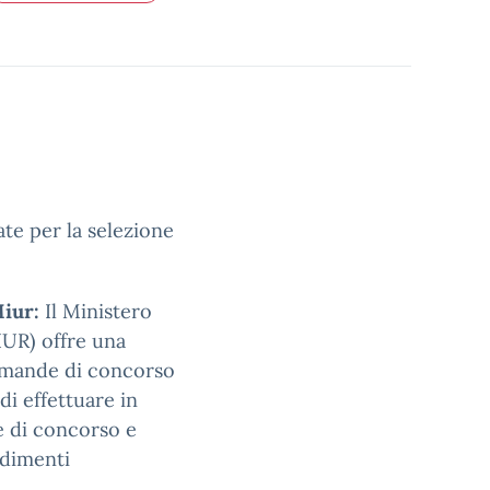
te per la selezione
Miur:
Il Ministero
MIUR) offre una
domande di concorso
di effettuare in
e di concorso e
edimenti