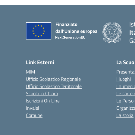
Is
It
Ga
— 
Link Esterni
La Scuo
MIM
Presenta
Ufficio Scolastico Regionale
I luoghi
Ufficio Scolastico Territoriale
I numeri 
Scuola in Chiaro
Le carte 
Iscrizioni On Line
Le Perso
Invalsi
Organizz
Comune
La storia