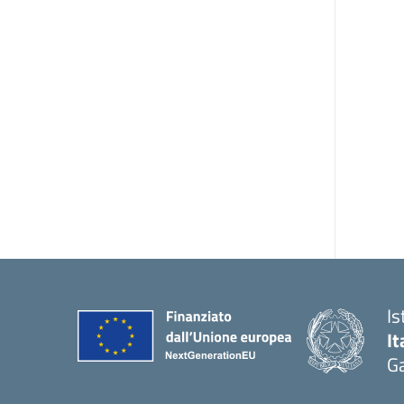
Is
It
Ga
— 