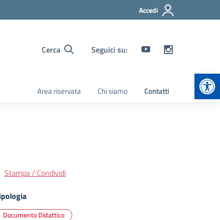
Accedi
Cerca
Seguici su:
Apr
Area riservata
Chi siamo
Contatti
Stampa / Condividi
ipologia
Documento Didattico