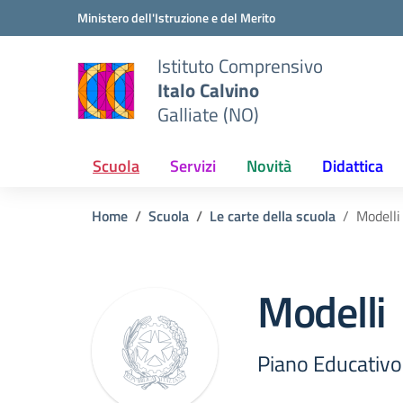
Vai ai contenuti
Vai al menu di navigazione
Vai al footer
Ministero dell'Istruzione e del Merito
Istituto Comprensivo
Italo Calvino
Galliate (NO)
Scuola
Servizi
Novità
Didattica
Home
Scuola
Le carte della scuola
Modelli
Modelli
Piano Educativo 