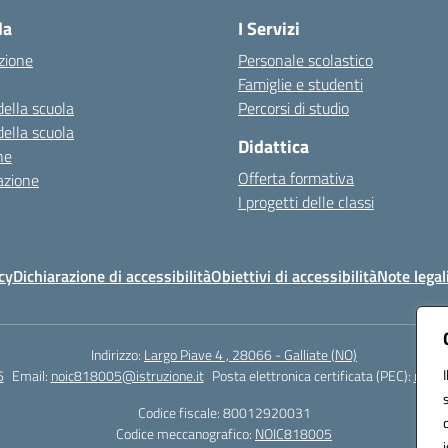
la
I Servizi
zione
Personale scolastico
Famiglie e studenti
della scuola
Percorsi di studio
della scuola
Didattica
ne
Offerta formativa
azione
I progetti delle classi
cy
Dichiarazione di accessibilità
Obiettivi di accessibilità
Note legal
Indirizzo:
Largo Piave 4 , 28066 - Galliate (NO)
6
Email:
noic818005@istruzione.it
Posta elettronica certificata (PEC):
noic8
Codice fiscale: 80012920031
Codice meccanografico:
NOIC818005