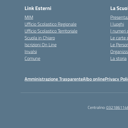
Link Esterni
La Scuo
MIM
Presenta
Ufficio Scolastico Regionale
I luoghi
Ufficio Scolastico Territoriale
I numeri 
Scuola in Chiaro
Le carte 
Iscrizioni On Line
Le Perso
Invalsi
Organizz
Comune
La storia
Amministrazione Trasparente
Albo online
Privacy Poli
Centralino:
032186114