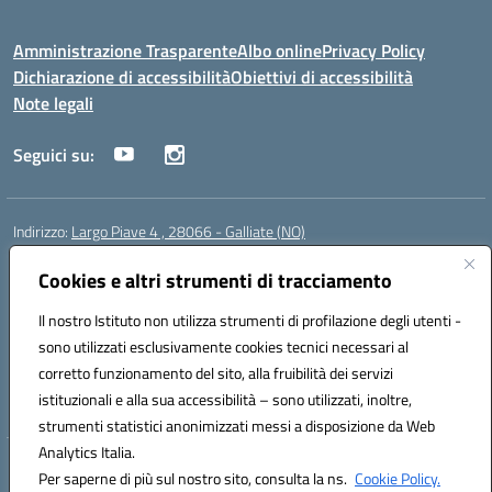
Amministrazione Trasparente
Albo online
Privacy Policy
Dichiarazione di accessibilità
Obiettivi di accessibilità
Note legali
Seguici su:
Indirizzo:
Largo Piave 4 , 28066 - Galliate (NO)
Centralino:
0321861146
Email:
noic818005@istruzione.it
Posta elettronica certificata (PEC):
Cookies e altri strumenti di tracciamento
noic818005@pec.istruzione.it
Codice fiscale: 80012920031
Il nostro Istituto non utilizza strumenti di profilazione degli utenti -
Codice meccanografico:
NOIC818005
sono utilizzati esclusivamente cookies tecnici necessari al
Codice Indice delle Pubbliche Amministrazioni (IPA): istsc_noic818005
corretto funzionamento del sito, alla fruibilità dei servizi
Codice unico di fatturazione (CUF): UF6KHS
istituzionali e alla sua accessibilità – sono utilizzati, inoltre,
strumenti statistici anonimizzati messi a disposizione da Web
Analytics Italia.
Hosting & Powered by 3D Solution S.r.l.
Per saperne di più sul nostro sito, consulta la ns.
Cookie Policy.