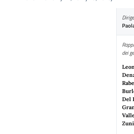
Dirig
Paola
Rapp
dei ge
Leon
Denz
Rabe
Bur
Del 
Gran
Vall
Zun