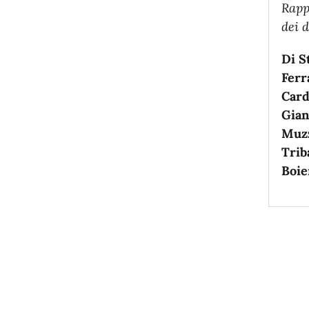
Rapp
dei 
Di S
Ferr
Card
Gian
Muzz
Trib
Boie