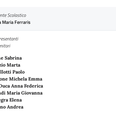
ente Scolastico
 Maria Ferraris
resentanti
nitori
e Sabrina
io Marta
llotti Paolo
lone Michela Emma
Duca Anna Federica
di Maria Giovanna
egra Elena
ino Andrea