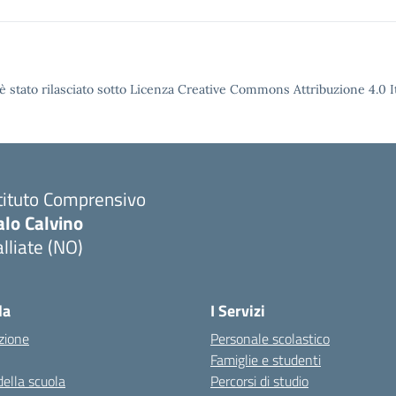
è stato rilasciato sotto Licenza Creative Commons Attribuzione 4.0 It
tituto Comprensivo
alo Calvino
lliate (NO)
Visita la pagina iniziale della scuola
la
I Servizi
zione
Personale scolastico
Famiglie e studenti
della scuola
Percorsi di studio