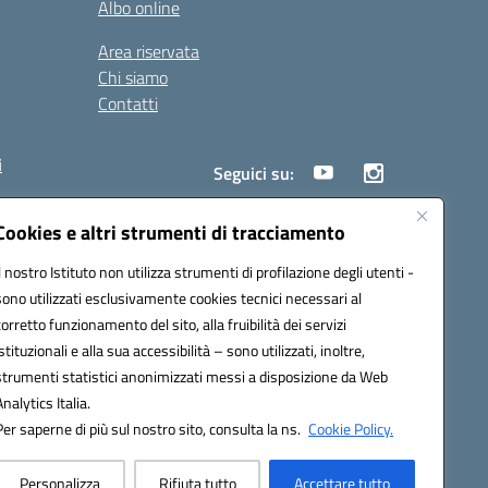
Albo online
Area riservata
Chi siamo
Contatti
i
Seguici su:
Cookies e altri strumenti di tracciamento
Il nostro Istituto non utilizza strumenti di profilazione degli utenti -
18005@pec.istruzione.it
sono utilizzati esclusivamente cookies tecnici necessari al
corretto funzionamento del sito, alla fruibilità dei servizi
istituzionali e alla sua accessibilità – sono utilizzati, inoltre,
strumenti statistici anonimizzati messi a disposizione da Web
Analytics Italia.
Per saperne di più sul nostro sito, consulta la ns.
Cookie Policy.
Personalizza
Rifiuta tutto
Accettare tutto