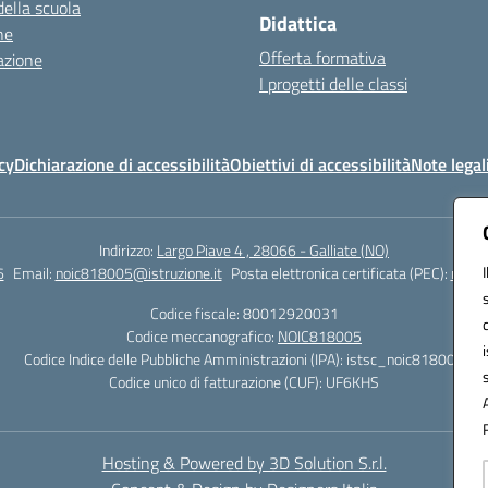
della scuola
Didattica
ne
Offerta formativa
azione
I progetti delle classi
cy
Dichiarazione di accessibilità
Obiettivi di accessibilità
Note legal
Indirizzo:
Largo Piave 4 , 28066 - Galliate (NO)
6
Email:
noic818005@istruzione.it
Posta elettronica certificata (PEC):
noic8
Codice fiscale: 80012920031
Codice meccanografico:
NOIC818005
Codice Indice delle Pubbliche Amministrazioni (IPA): istsc_noic818005
Codice unico di fatturazione (CUF): UF6KHS
Hosting & Powered by 3D Solution S.r.l.