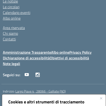
Le notizie
Le circolari
Calendario eventi
Albo online
Area riservata
Chi siamo
Contatti
Amministrazione Trasparente
Albo online
Privacy Policy
Dichiarazione di accessibilità
Obiettivi di accessibilità
Note legali
Seguici su:
Indirizzo:
Largo Piave 4 , 28066 - Galliate (NO)
Centralino:
0321861146
Email:
noic818005@istruzione.it
Posta elettronica certificata (PEC):
Cookies e altri strumenti di tracciamento
noic818005@pec.istruzione.it