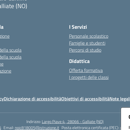
lliate (NO)
Visita la pagina iniziale della scuola
la
I Servizi
zione
Personale scolastico
Famiglie e studenti
della scuola
Percorsi di studio
della scuola
Didattica
ne
Offerta formativa
azione
I progetti delle classi
cy
Dichiarazione di accessibilità
Obiettivi di accessibilità
Note legal
Indirizzo:
Largo Piave 4 , 28066 - Galliate (NO)
6
Email:
noic818005@istruzione.it
Posta elettronica certificata (PEC):
noic8