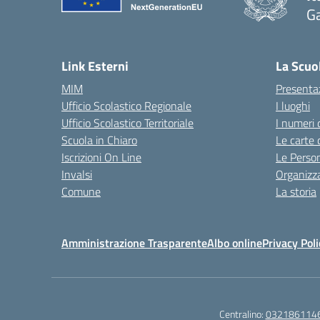
Ga
— 
Link Esterni
La Scuo
MIM
Presenta
Ufficio Scolastico Regionale
I luoghi
Ufficio Scolastico Territoriale
I numeri 
Scuola in Chiaro
Le carte 
Iscrizioni On Line
Le Perso
Invalsi
Organizz
Comune
La storia
Amministrazione Trasparente
Albo online
Privacy Poli
Centralino:
032186114