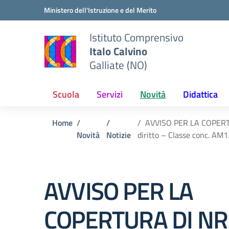
Vai ai contenuti
Vai al menu di navigazione
Vai al footer
Ministero dell'Istruzione e del Merito
Istituto Comprensivo
Italo Calvino
Galliate (NO)
Scuola
Servizi
Novità
Didattica
Home
AVVISO PER LA COPERT
Novità
Notizie
diritto – Classe conc. AM
AVVISO PER LA
COPERTURA DI NR.