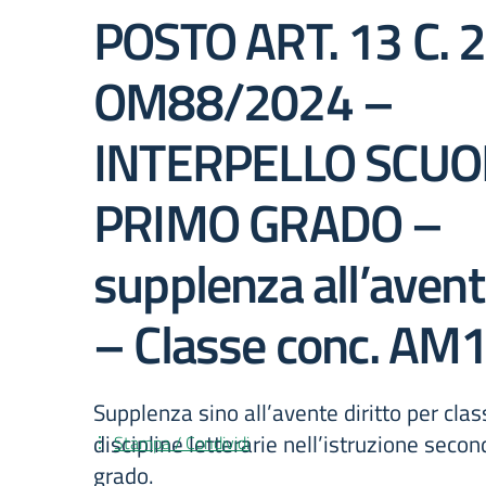
POSTO ART. 13 C. 
OM88/2024 –
INTERPELLO SCUOL
PRIMO GRADO –
supplenza all’avente
– Classe conc. AM
Supplenza sino all’avente diritto per cla
discipline letterarie nell’istruzione seco
Stampa / Condividi
grado.