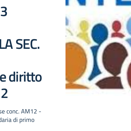
23
A SEC.
 diritto
12
sse conc. AM12 -
ndaria di primo