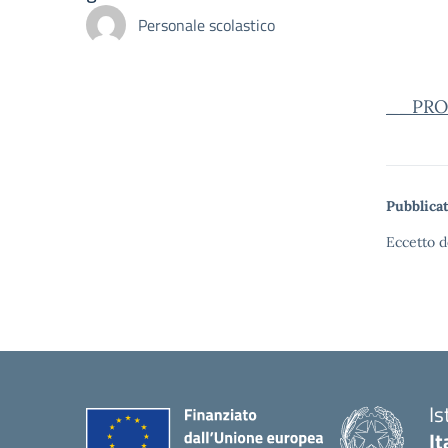
Personale scolastico
__PRO
Pubblicat
Eccetto d
Is
It