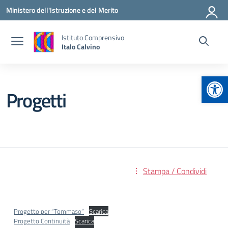
Vai ai contenuti
Vai al menu di navigazione
Vai al footer
Ministero dell'Istruzione e del Merito
Istituto Comprensivo
Italo Calvino
Apr
Progetti
Stampa / Condividi
Progetto per “Tommaso”
Scarica
Progetto Continuità
Scarica