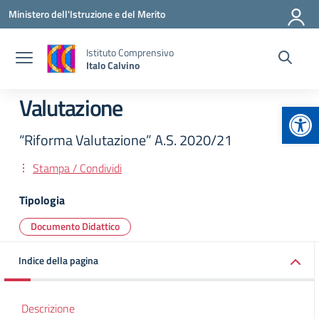
Vai ai contenuti
Vai al menu di navigazione
Vai al footer
Ministero dell'Istruzione e del Merito
Istituto Comprensivo
Italo Calvino
Valutazione
Apr
“Riforma Valutazione” A.S. 2020/21
Stampa / Condividi
Tipologia
Documento Didattico
Indice della pagina
Descrizione