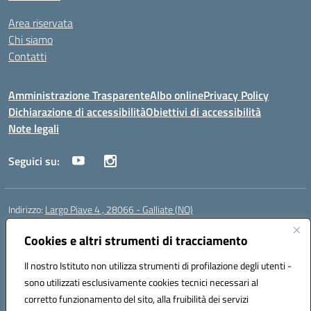
Area riservata
Chi siamo
Contatti
Amministrazione Trasparente
Albo online
Privacy Policy
Dichiarazione di accessibilità
Obiettivi di accessibilità
Note legali
Seguici su:
Indirizzo:
Largo Piave 4 , 28066 - Galliate (NO)
Centralino:
0321861146
Email:
noic818005@istruzione.it
Posta elettronica certificata (PEC):
Cookies e altri strumenti di tracciamento
noic818005@pec.istruzione.it
Codice fiscale: 80012920031
Il nostro Istituto non utilizza strumenti di profilazione degli utenti -
Codice meccanografico:
NOIC818005
sono utilizzati esclusivamente cookies tecnici necessari al
Codice Indice delle Pubbliche Amministrazioni (IPA): istsc_noic818005
corretto funzionamento del sito, alla fruibilità dei servizi
Codice unico di fatturazione (CUF): UF6KHS