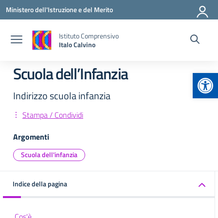
Vai ai contenuti
Vai al menu di navigazione
Vai al footer
Ministero dell'Istruzione e del Merito
Istituto Comprensivo
Italo Calvino
Scuola dell’Infanzia
Apr
Indirizzo scuola infanzia
Stampa / Condividi
Argomenti
Scuola dell'infanzia
Indice della pagina
Cos'è